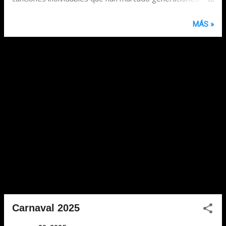
Desde clásicos atemporales hasta temas que siguen
sonando en la actualidad, cada una de estas canciones
MÁS »
representa una pieza clave de la historia musical.
@topitoandres #JPF #yo_al_piano #music #piano
#beegees ♬ sonido original - Juan Pablo Franchi /h2> 1.
1th of May 2. Wonder Who's Waiting Up... 3. A Day in the
Life 4. Music3 5. Something4 6. Cherish 7. You Lighted My
Life 8. Betty Grable 9. Tears on My Pillow 10. Himno al
Amor 11. No Quiero Enamorarme... 12. Z...
Carnaval 2025