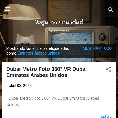
Ir al contenido principal
Vieja normalidad
Descubre te
Mostrando las entradas etiquetadas
MOSTRAR TODO
E
como
Emiratos Arabes Unidos
n
t
Dubai Metro Foto 360° VR Dubai
r
Emiratos Arabes Unidos
a
d
-
abril 03, 2024
a
Dubai Metro Foto 360° VR Dubai Emiratos Arabes
s
Unidos
MÁS »