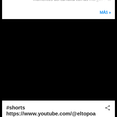
conjuntos más populares de este año. 🎶
La Mojigata Con 161 puntos, La Mojigata
MÁS »
se destacó como la murga más aclamada
del Carnaval 2025. Su propuesta creativa y
energizante ha encantado al público. 🎶 La
Nueva Milonga Obtuvo 158 puntos,
consolidándose como una de las murgas
más populares del año, destacándose por
su propuesta fresca y original. 🎶 Sorda de
un oído Con 1...
#shorts
https://www.youtube.com/@eltopoa