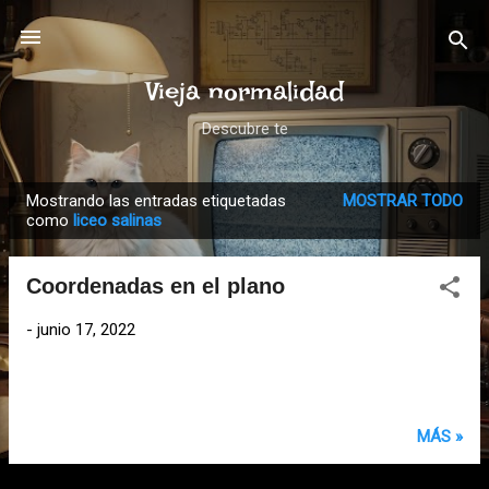
Ir al contenido principal
Vieja normalidad
Descubre te
Mostrando las entradas etiquetadas
MOSTRAR TODO
E
como
liceo salinas
n
t
Coordenadas en el plano
r
a
-
junio 17, 2022
d
a
s
MÁS »