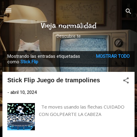
Ir al contenido principal
Vieja normalidad
Descubre te
Mostrando las entradas etiquetadas
MOSTRAR TODO
E
como
Stick Flip
n
t
Stick Flip Juego de trampolines
r
a
-
abril 10, 2024
d
Te moves usando las flechas CUIDADO
a
CON GOLPEARTE LA CABEZA
s