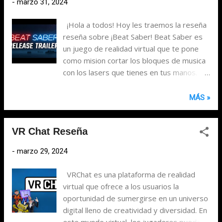
-
marzo 31, 2024
de haberlo jugado. En este juego, eres un
ser humano (el creador) en un mundo de
¡Hola a todos! Hoy les traemos la reseña
máquinas en el que hay b...
reseña sobre ¡Beat Saber! Beat Saber es
un juego de realidad virtual que te pone
como mision cortar los bloques de musica
con los lasers que tienes en tus manos. Lo
primero que noté al jugar a Beat Saber es
que es bastante adictivo, ya que te
MÁS »
esfuerzas de verdad para llegar a los
bloques, e incluso me animaría a decir que
VR Chat Reseña
es como un tipo de ejercicio, ya que en
algunos niveles tienes que agacharte o
-
marzo 29, 2024
correr hacia los costados. La jugabilidad es
súper fácil de entender pero difícil de
VRChat es una plataforma de realidad
dominar. Todo lo que necesitas hacer es
virtual que ofrece a los usuarios la
seguir las instrucciones y cortar los
oportunidad de sumergirse en un universo
bloques que vienen hacia ti en la dirección
digital lleno de creatividad y diversidad. En
correcta. Parece simple pero tiene su
este mundo virtual, los jugadores pueden