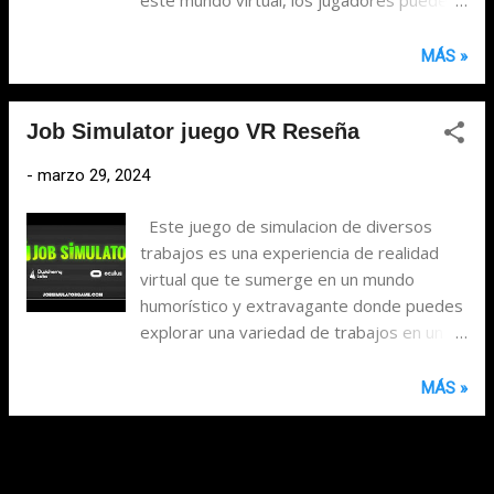
complejidad cuando la música se acelera y
explorar una variedad de mundos y
los bloques vienen más rápido. Además, la
escenarios creados por la comunidad,
MÁS »
variedad de canciones es bastante amplia.
interactuar con otros usuarios de todo el
Desde música pop hasta electrónica y
mundo y participar en una amplia gama de
rock, hay algo para todos los gustos y si te
Job Simulator juego VR Reseña
actividades, desde conversaciones
aburres de las canciones incluidas, siempre
informales hasta juegos y eventos en vivo.
puedes descargar más desde la
-
marzo 29, 2024
Lo que distingue a VRChat es su énfasis en
comunidad de jugadores...
la creatividad y la personalización. Los
Este juego de simulacion de diversos
usuarios tienen la libertad de crear y
trabajos es una experiencia de realidad
diseñar sus propios mundos virtuales, así
virtual que te sumerge en un mundo
como avatares únicos que representen su
humorístico y extravagante donde puedes
personalidad y estilo. Esta capacidad de
explorar una variedad de trabajos en un
expresión individual fomenta la diversidad
entorno virtual. Desde ser un chef en una
y la inclusión en la comunidad, permitiendo
cocina desordenada hasta convertirte en
MÁS »
a los usuarios ser quienes quieran ser y
un empleado de oficina en un espacio
conectarse con otros de manera auténtica.
caótico, el juego te permite experimentar
Para nosotros, fue una experiencia
de manera divertida y creativa cómo sería
divertida ver cómo la gente se entretenía
trabajar en diferentes profesiones. Una de