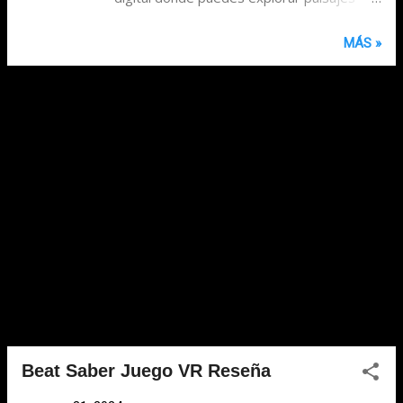
detalladosy futuristas, así como
interactuar con una variedad de objetos y
MÁS »
entornos de manera completamente
inmersiva. Lo que hace que First Hand VR
sea verdaderamente notable es su
atención al detalle y sus gráficos de alta
calidad. Cada aspecto del mundo virtual
está meticulosamente diseñado para
ofrecer una experiencia visual
impresionante que te dejará sorprendido.
Desde paisajes futuristas hasta objetos
muy bien elaborados, cada elemento
contribuye a sumergirte por completo en
esta experiencia de realidad virtual.
Nosotros también tuvimos una experiencia
jugando a este juego y fue muy buena, ya
que sus increíbles paisajes y su historia
Beat Saber Juego VR Reseña
nos dejaron bastante satisfechos después