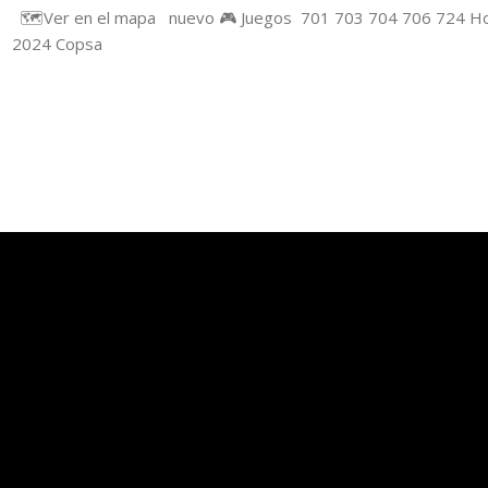
🗺️Ver en el mapa nuevo 🎮 Juegos 701 703 704 706 724 Hor
2024 Copsa