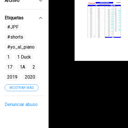
Archivo
Etiquetas
#JPF
#shorts
#yo_al_piano
1
1 Duck
17
1A
2
2019
2020
2022
2023
MOSTRAR MÁS
2024
2025
Denunciar abuso
21
214
222
222D
2A
3° EMS