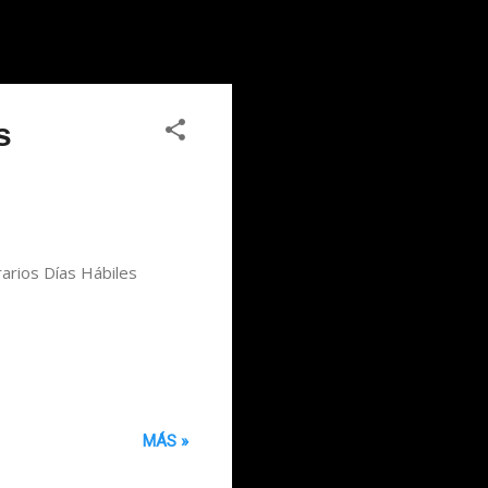
s
rios Días Hábiles
MÁS »