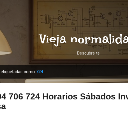
Ir al contenido principal
Vieja normalid
Descubre te
s etiquetadas como
724
04 706 724 Horarios Sábados In
sa