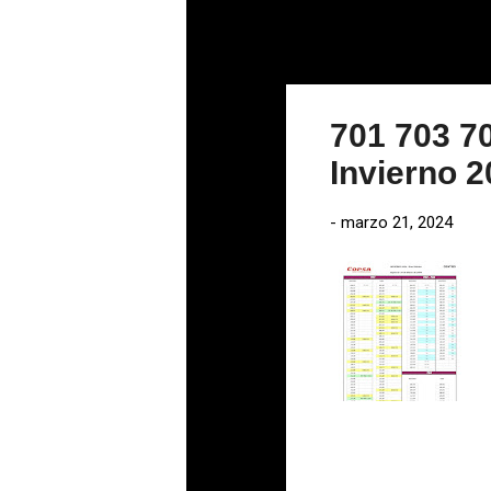
60
62
64
700
701
703
704
701 703 7
705
706
Invierno 
707
708
-
marzo 21, 2024
709
710
711
712
714
724
747
748
750
751
752
757
7A
7E5