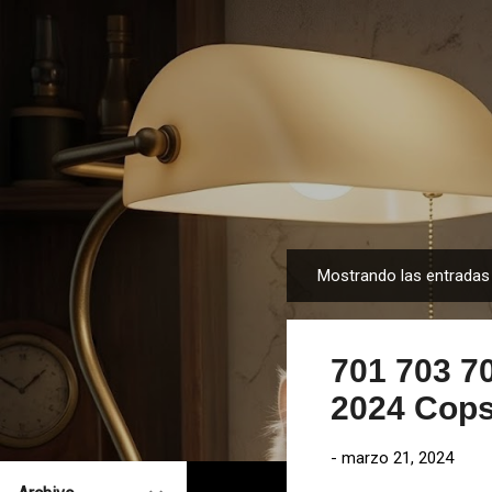
Mostrando las entrada
E
n
t
701 703 7
r
a
2024 Cop
d
a
-
marzo 21, 2024
s