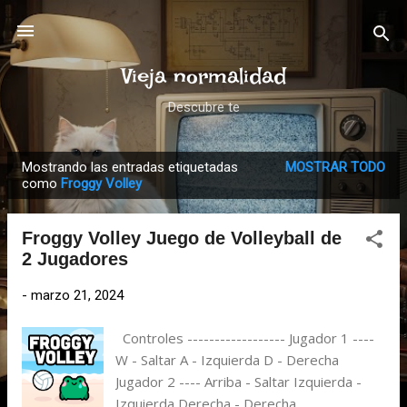
Ir al contenido principal
Vieja normalidad
Descubre te
Mostrando las entradas etiquetadas
MOSTRAR TODO
E
como
Froggy Volley
n
t
Froggy Volley Juego de Volleyball de
r
2 Jugadores
a
d
-
marzo 21, 2024
a
Controles ------------------ Jugador 1 ----
s
W - Saltar A - Izquierda D - Derecha
Jugador 2 ---- Arriba - Saltar Izquierda -
Izquierda Derecha - Derecha