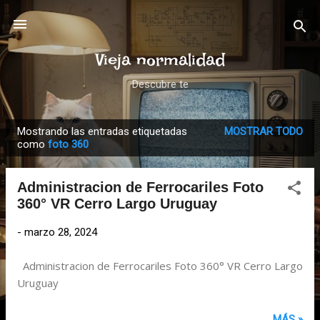
Ir al contenido principal
Vieja normalidad
Descubre te
Mostrando las entradas etiquetadas
MOSTRAR TODO
E
como
foto 360
n
t
Administracion de Ferrocariles Foto
r
360° VR Cerro Largo Uruguay
a
d
-
marzo 28, 2024
a
Administracion de Ferrocariles Foto 360° VR Cerro Largo
s
Uruguay
MÁS »