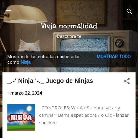
Ir al contenido principal
Vieja normalidad
Descubre te
Mostrando las entradas etiquetadas
MOSTRAR TODO
E
como
Ninja
n
t
_.-' Ninja '-._ Juego de Ninjas
r
a
-
marzo 22, 2024
d
CONTROLES: W / A / S - para saltar y
a
caminar Barra espaciadora / o Clic - lanzar
s
shuriken