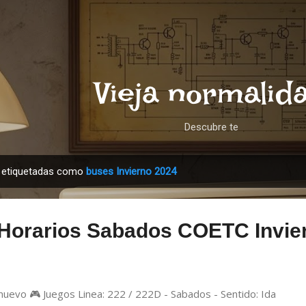
Ir al contenido principal
Vieja normalid
Descubre te
s etiquetadas como
buses Invierno 2024
Horarios Sabados COETC Invie
nuevo 🎮 Juegos Linea: 222 / 222D - Sabados - Sentido: Id