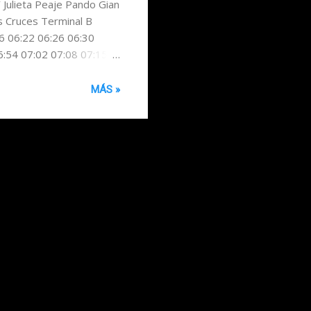
Y Julieta Peaje Pando Gian
s Cruces Terminal B
6 06:22 06:26 06:30
6:54 07:02 07:08 07:15
6:56 07:01 07:03 07:10
o 222 Parque Del Plata
MÁS »
0 09:07 09:19