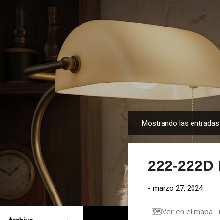
Mostrando las entrada
E
n
t
222-222D 
r
a
-
marzo 27, 2024
d
a
🗺️Ver en el mapa 
s