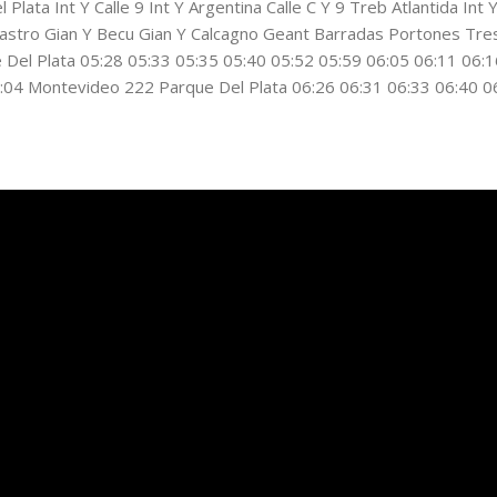
lata Int Y Calle 9 Int Y Argentina Calle C Y 9 Treb Atlantida Int 
Castro Gian Y Becu Gian Y Calcagno Geant Barradas Portones Tre
el Plata 05:28 05:33 05:35 05:40 05:52 05:59 06:05 06:11 06:1
:04 Montevideo 222 Parque Del Plata 06:26 06:31 06:33 06:40 0
:36 07:38 07:45 08:01 08:12 Montevideo 222 Parque Del Plata 0
:46 07:52 07:58 08:03 08:08 08:10 08:17 08:33 08:45 Montevide
:40 07:54 08:03 08:10 08:17 08:23 08:30 08:35 08:41 08:43 08:5
e Del Plata 07:56 08:01 08:03 08:...