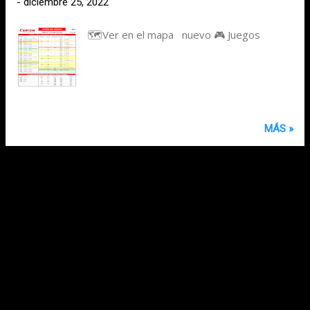
-
diciembre 25, 2022
🗺️Ver en el mapa nuevo 🎮 Juegos
MÁS »