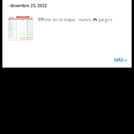
-
diciembre 25, 2022
🗺️Ver en el mapa nuevo 🎮 Juegos
MÁS »