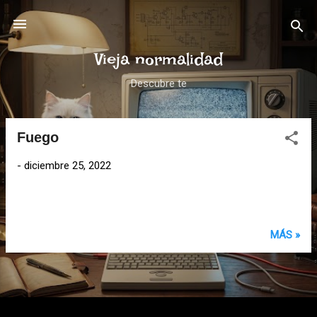
Ir al contenido principal
Vieja normalidad
Descubre te
Fuego
E
n
-
diciembre 25, 2022
t
r
a
d
MÁS »
a
s