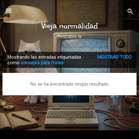
Ir al contenido principal
Vieja normalidad
Descubre te
Mostrando las entradas etiquetadas
MOSTRAR TODO
E
como
consejos para frutas
n
t
No se ha encontrado ningún resultado
r
a
d
a
s