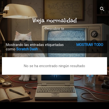
Ir al contenido principal
Vieja normalidad
Descubre te
Mostrando las entradas etiquetadas
MOSTRAR TODO
E
como
Scratch Dash
n
t
No se ha encontrado ningún resultado
r
a
d
a
s